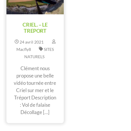
CRIEL. – LE
TREPORT
24
avril
2021
Macfly8
SITES
NATURELS
Clément nous
propose une belle
vidéo tournée entre
Criel sur mer et le
Tréport Description
: Vol de falaise
Décollage […]