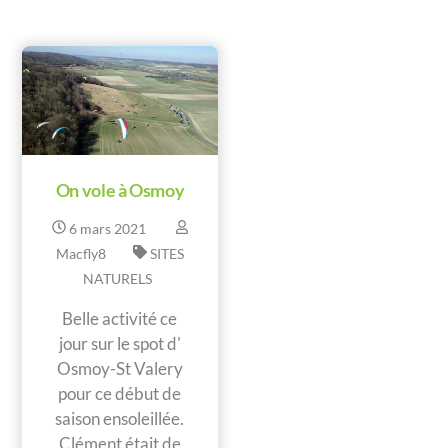
On vole à Osmoy
6
mars
2021
Macfly8
SITES
NATURELS
Belle activité ce
jour sur le spot d'
Osmoy-St Valery
pour ce début de
saison ensoleillée.
Clément était de