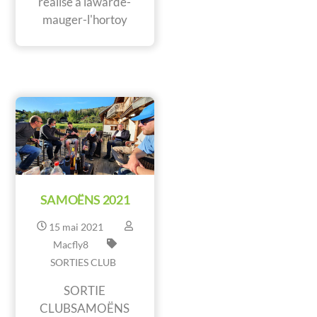
réalisé à lawarde-
mauger-l'hortoy
SAMOËNS 2021
15
mai
2021
Macfly8
SORTIES CLUB
SORTIE
CLUBSAMOËNS