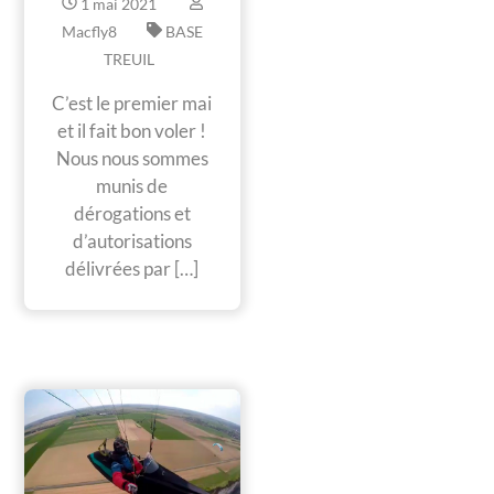
1
mai
2021
Macfly8
BASE
TREUIL
C’est le premier mai
et il fait bon voler !
Nous nous sommes
munis de
dérogations et
d’autorisations
délivrées par […]