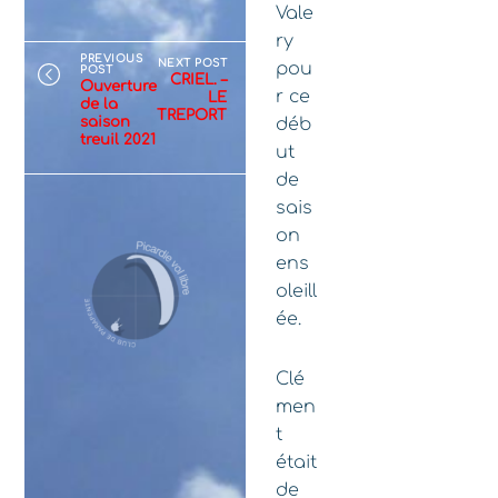
Vale
ry
PREVIOUS
NEXT POST
pou
POST
CRIEL. –
Ouverture
r ce
LE
de la
TREPORT
saison
déb
treuil 2021
ut
de
sais
on
ens
oleill
ée.
Clé
men
t
était
de