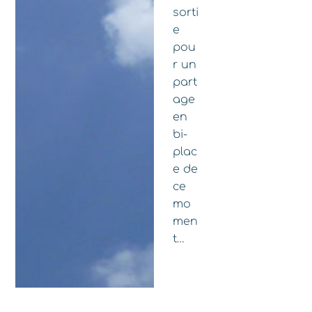
sorti
e
pou
r un
part
age
en
bi-
plac
e de
ce
mo
men
t…