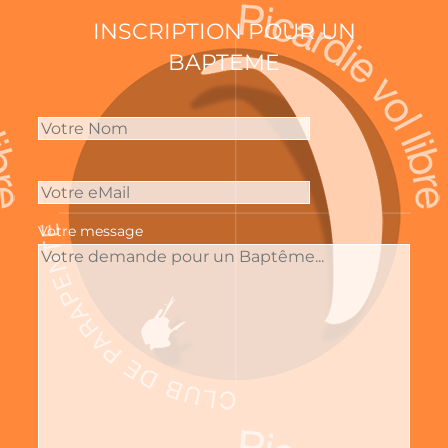
Skip
INSCRIPTION POUR UN
to
BAPTEME
content
Votre message